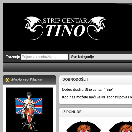
Traženje
Modesty Blaise
DOBRODOŠLI !
Dobro došli u Strip centar "Tino"
Kod nas možete naći veliki izbor stripova i 
IZ PONUDE