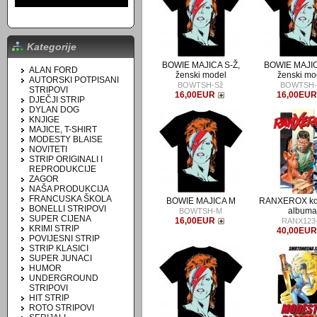
Kategorije
BOWIE MAJICA S-Ž,
BOWIE MAJIC
ALAN FORD
ženski model
ženski mo
AUTORSKI POTPISANI
BOWTSH-Sž
BOWTSH-
STRIPOVI
16,00EUR
16,00EU
DJEČJI STRIP
DYLAN DOG
KNJIGE
MAJICE, T-SHIRT
MODESTY BLAISE
NOVITETI
STRIP ORIGINALI I
REPRODUKCIJE
ZAGOR
NAŠA PRODUKCIJA
FRANCUSKA ŠKOLA
BOWIE MAJICA M
RANXEROX ko
BONELLI STRIPOVI
album
BOWTSH-M
SUPER CIJENA
16,00EUR
RANX123
KRIMI STRIP
40,00EU
POVIJESNI STRIP
STRIP KLASICI
SUPER JUNACI
HUMOR
UNDERGROUND
STRIPOVI
HIT STRIP
ROTO STRIPOVI