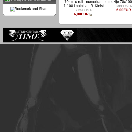
70 cm u roli - numeriran
dimezije 70x100 
1-100 i potpisan R. Kleist
MBPOSTR
6,00EUR
BOWPOS-R
6,00EUR