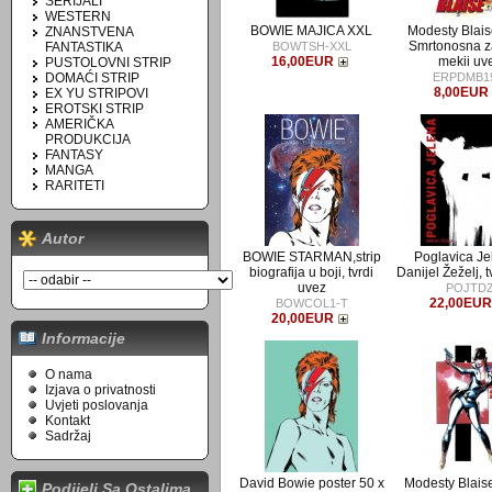
SERIJALI
WESTERN
BOWIE MAJICA XXL
Modesty Blais
ZNANSTVENA
Smrtonosna z
FANTASTIKA
BOWTSH-XXL
16,00EUR
mekii uv
PUSTOLOVNI STRIP
DOMAĆI STRIP
ERPDMB1
8,00EUR
EX YU STRIPOVI
EROTSKI STRIP
AMERIČKA
PRODUKCIJA
FANTASY
MANGA
RARITETI
Autor
BOWIE STARMAN,strip
Poglavica Je
biografija u boji, tvrdi
Danijel Žeželj, 
uvez
POJTD
22,00EU
BOWCOL1-T
20,00EUR
Informacije
O nama
Izjava o privatnosti
Uvjeti poslovanja
Kontakt
Sadržaj
David Bowie poster 50 x
Modesty Blaise
Podijeli Sa Ostalima