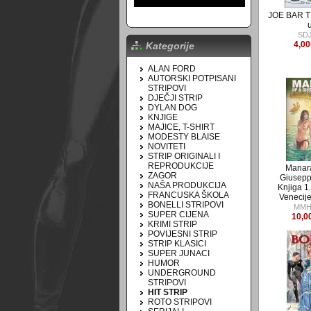
JOE BAR T
SD
4,0
Kategorije
ALAN FORD
AUTORSKI POTPISANI
STRIPOVI
DJEČJI STRIP
DYLAN DOG
KNJIGE
MAJICE, T-SHIRT
MODESTY BLAISE
NOVITETI
STRIP ORIGINALI I
REPRODUKCIJE
Manar
ZAGOR
Giusep
NAŠA PRODUKCIJA
Knjiga 1
FRANCUSKA ŠKOLA
Venecije
BONELLI STRIPOVI
MMH
SUPER CIJENA
10,0
KRIMI STRIP
POVIJESNI STRIP
STRIP KLASICI
SUPER JUNACI
HUMOR
UNDERGROUND
STRIPOVI
HIT STRIP
ROTO STRIPOVI