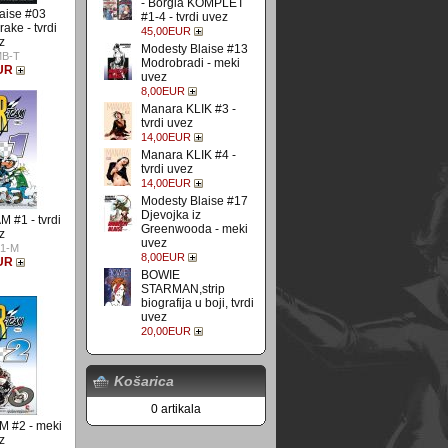
- Borgia KOMPLET
aise #03
#1-4 - tvrdi uvez
ake - tvrdi
45,00EUR
z
Modesty Blaise #13
B-T
Modrobradi - meki
UR
uvez
8,00EUR
Manara KLIK #3 -
tvrdi uvez
14,00EUR
Manara KLIK #4 -
tvrdi uvez
14,00EUR
Modesty Blaise #17
Djevojka iz
 #1 - tvrdi
Greenwooda - meki
z
uvez
1-M
8,00EUR
UR
BOWIE
STARMAN,strip
biografija u boji, tvrdi
uvez
20,00EUR
Košarica
0 artikala
 #2 - meki
z