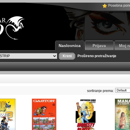
Posebna pon
Naslovnica
Prijava
Moj r
Kreni
Prošireno pretraživanje
sortiranje prema: