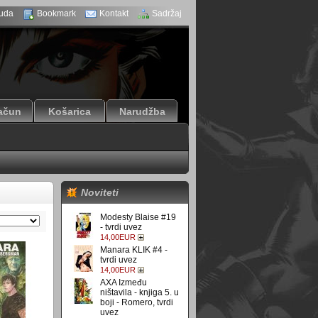
uda
Bookmark
Kontakt
Sadržaj
ačun
Košarica
Narudžba
Noviteti
Modesty Blaise #19
- tvrdi uvez
14,00EUR
Manara KLIK #4 -
tvrdi uvez
14,00EUR
AXA Između
ništavila - knjiga 5. u
boji - Romero, tvrdi
uvez