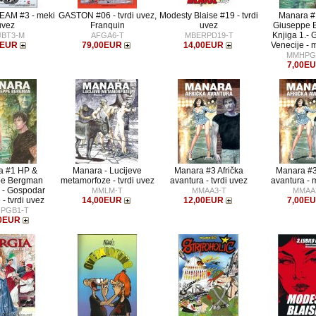
EAM #3 - meki
GASTON #06 - tvrdi uvez,
Modesty Blaise #19 - tvrdi
Manara #
uvez
Franquin
uvez
Giuseppe 
Knjiga 1.-
JBT3-M
AFGA6-T
MBERPD19-T
0EUR
79,00EUR
14,00EUR
Venecije - 
MMHPG
7,00E
a #1 HP &
Manara - Lucijeve
Manara #3 Afrička
Manara #3
pe Bergman
metamorfoze - tvrdi uvez
avantura - tvrdi uvez
avantura - 
. - Gospodar
MMLM-T
MMAA3-T
MMAA
 - tvrdi uvez
14,00EUR
12,00EUR
7,00E
PGB1-T
0EUR