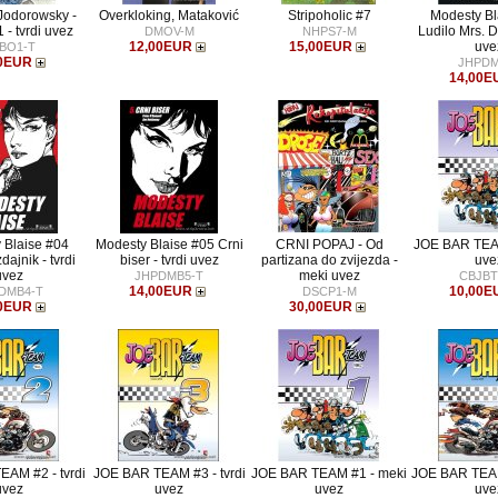
odorowsky -
Overkloking, Mataković
Stripoholic #7
Modesty Bl
 - tvrdi uvez
Ludilo Mrs. Dr
DMOV-M
NHPS7-M
12,00EUR
15,00EUR
uve
BO1-T
0EUR
JHPDM
14,00E
 Blaise #04
Modesty Blaise #05 Crni
CRNI POPAJ - Od
JOE BAR TEAM
dajnik - tvrdi
biser - tvrdi uvez
partizana do zvijezda -
uve
uvez
meki uvez
JHPDMB5-T
CBJBT
14,00EUR
10,00E
DMB4-T
DSCP1-M
0EUR
30,00EUR
AM #2 - tvrdi
JOE BAR TEAM #3 - tvrdi
JOE BAR TEAM #1 - meki
JOE BAR TEAM
uvez
uvez
uvez
uve