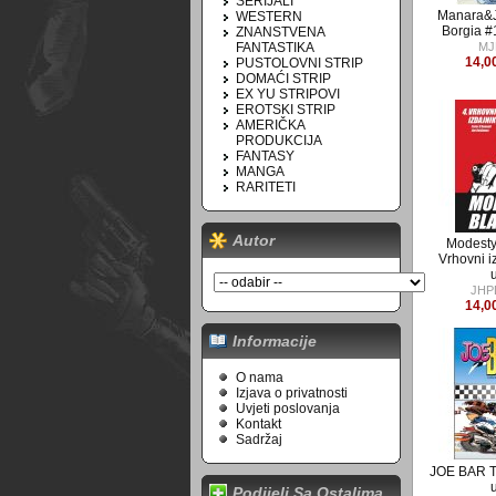
SERIJALI
Manara&J
WESTERN
Borgia #1
ZNANSTVENA
FANTASTIKA
MJ
14,0
PUSTOLOVNI STRIP
DOMAĆI STRIP
EX YU STRIPOVI
EROTSKI STRIP
AMERIČKA
PRODUKCIJA
FANTASY
MANGA
RARITETI
Autor
Modesty
Vrhovni iz
JHP
14,0
Informacije
O nama
Izjava o privatnosti
Uvjeti poslovanja
Kontakt
Sadržaj
JOE BAR TE
Podijeli Sa Ostalima