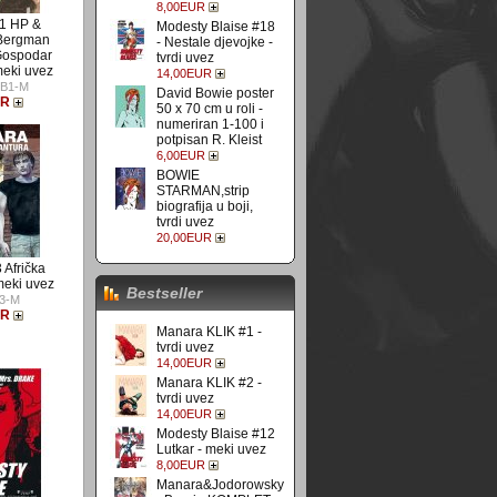
8,00EUR
1 HP &
Modesty Blaise #18
Bergman
- Nestale djevojke -
 Gospodar
tvrdi uvez
meki uvez
14,00EUR
B1-M
David Bowie poster
UR
50 x 70 cm u roli -
numeriran 1-100 i
potpisan R. Kleist
6,00EUR
BOWIE
STARMAN,strip
biografija u boji,
tvrdi uvez
20,00EUR
 Afrička
meki uvez
Bestseller
3-M
UR
Manara KLIK #1 -
tvrdi uvez
14,00EUR
Manara KLIK #2 -
tvrdi uvez
14,00EUR
Modesty Blaise #12
Lutkar - meki uvez
8,00EUR
Manara&Jodorowsky