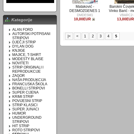
Mataković -
Barokni Čovjek 
DESMOZGENES 1
Vinko Barić - m
DMDESM1
VBARC2
10,00EUR
13,00EU
Kategorije
ALAN FORD
AUTORSKI POTPISANI
|<
<
1
2
3
4
5
STRIPOVI
DJEČJI STRIP
DYLAN DOG
KNJIGE
MAJICE, T-SHIRT
MODESTY BLAISE
NOVITETI
STRIP ORIGINALI I
REPRODUKCIJE
ZAGOR
NAŠA PRODUKCIJA
FRANCUSKA ŠKOLA
BONELLI STRIPOVI
SUPER CIJENA
KRIMI STRIP
POVIJESNI STRIP
STRIP KLASICI
SUPER JUNACI
HUMOR
UNDERGROUND
STRIPOVI
HIT STRIP
ROTO STRIPOVI