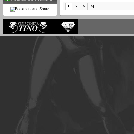
1
2
>
>|