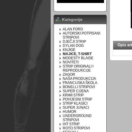
Kategorije
ALAN FORD
AUTORSKI POTPISANI
STRIPOVI
DJEČJI STRIP
Opis art
DYLAN DOG
KNJIGE
MAJICE, T-SHIRT
MODESTY BLAISE
NOVITETI
STRIP ORIGINALI I
REPRODUKCIJE
ZAGOR
NAŠA PRODUKCIJA
FRANCUSKA ŠKOLA
BONELLI STRIPOVI
SUPER CIJENA
KRIMI STRIP
POVIJESNI STRIP
STRIP KLASICI
SUPER JUNACI
HUMOR
UNDERGROUND
STRIPOVI
HIT STRIP
ROTO STRIPOVI