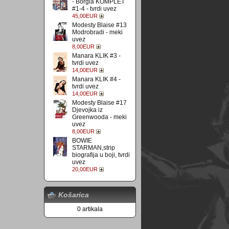
- Borgia KOMPLET
#1-4 - tvrdi uvez
45,00EUR
Modesty Blaise #13
Modrobradi - meki
uvez
8,00EUR
Manara KLIK #3 -
tvrdi uvez
14,00EUR
Manara KLIK #4 -
tvrdi uvez
14,00EUR
Modesty Blaise #17
Djevojka iz
Greenwooda - meki
uvez
8,00EUR
BOWIE
STARMAN,strip
biografija u boji, tvrdi
uvez
20,00EUR
Košarica
0 artikala