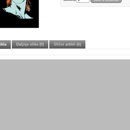
ikla
Daljnje slike (0)
Slični artikli (6)