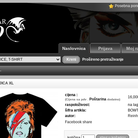
Posebna pon
Naslovnica
Prijava
Moj r
Kreni
Prošireno pretraživanje
L
JICA XL
cijena :
16,0
Poštarina
(Cijena sa pdv .
dodatno)
raspoloživost:
na la
šifra artikla:
BOWT
autor:
Reinh
Facebook share
količina
stavi u košaricu