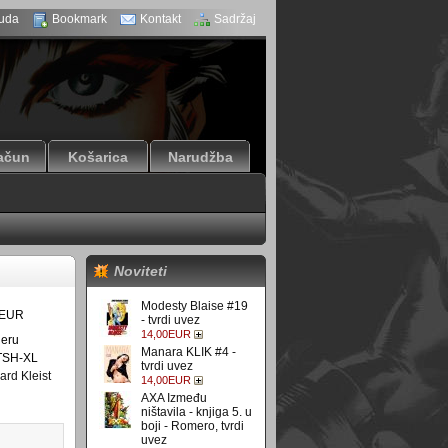
uda
Bookmark
Kontakt
Sadržaj
ačun
Košarica
Narudžba
Noviteti
Modesty Blaise #19
0EUR
- tvrdi uvez
14,00EUR
geru
Manara KLIK #4 -
SH-XL
tvrdi uvez
ard Kleist
14,00EUR
AXA Između
ništavila - knjiga 5. u
boji - Romero, tvrdi
uvez