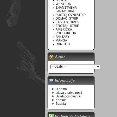
SERIJALI
WESTERN
ZNANSTVENA
FANTASTIKA
PUSTOLOVNI STRIP
DOMAĆI STRIP
EX YU STRIPOVI
EROTSKI STRIP
AMERIČKA
PRODUKCIJA
FANTASY
MANGA
RARITETI
Autor
Informacije
O nama
Izjava o privatnosti
Uvjeti poslovanja
Kontakt
Sadržaj
Podijeli Sa Ostalima