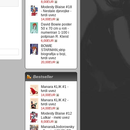
8,00EUR
Modesty Blaise #18
- Nestale djevojke -
tvrdi uvez
14,00EUR
David Bowie poster
50 x 70 cm u roli -
numeriran 1-100 i
potpisan R. Kleist
6,00EUR
BOWIE
STARMAN,strip
biografija u boji,
tvrdi uvez
20,00EUR
Bestseller
Manara KLIK #1 -
tvrdi uvez
14,00EUR
Manara KLIK #2 -
tvrdi uvez
14,00EUR
Modesty Blaise #12
Lutkar - meki uvez
8,00EUR
Manara&Jodorowsky