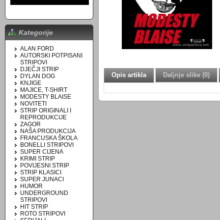
Kategorije
ALAN FORD
AUTORSKI POTPISANI
STRIPOVI
DJEČJI STRIP
Opis artikla
Daljnje slike (0)
DYLAN DOG
KNJIGE
MAJICE, T-SHIRT
MODESTY BLAISE
NOVITETI
STRIP ORIGINALI I
REPRODUKCIJE
ZAGOR
NAŠA PRODUKCIJA
FRANCUSKA ŠKOLA
BONELLI STRIPOVI
SUPER CIJENA
KRIMI STRIP
POVIJESNI STRIP
STRIP KLASICI
SUPER JUNACI
HUMOR
UNDERGROUND
STRIPOVI
HIT STRIP
ROTO STRIPOVI