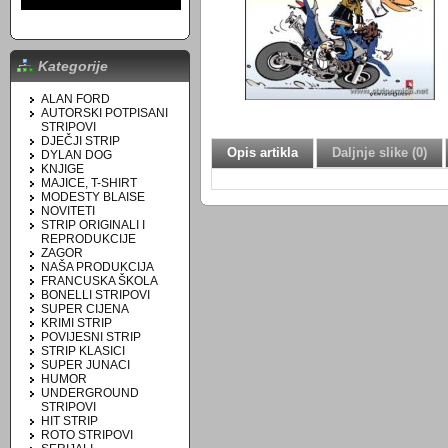
Kategorije
ALAN FORD
AUTORSKI POTPISANI
STRIPOVI
DJEČJI STRIP
Opis artikla
Daljnje slike (0)
DYLAN DOG
KNJIGE
MAJICE, T-SHIRT
MODESTY BLAISE
NOVITETI
STRIP ORIGINALI I
REPRODUKCIJE
ZAGOR
NAŠA PRODUKCIJA
FRANCUSKA ŠKOLA
BONELLI STRIPOVI
SUPER CIJENA
KRIMI STRIP
POVIJESNI STRIP
STRIP KLASICI
SUPER JUNACI
HUMOR
UNDERGROUND
STRIPOVI
HIT STRIP
ROTO STRIPOVI