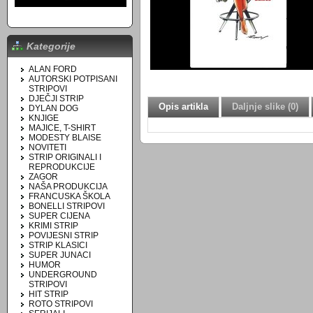
Kategorije
ALAN FORD
AUTORSKI POTPISANI
STRIPOVI
DJEČJI STRIP
Opis artikla
Daljnje slike (0)
DYLAN DOG
KNJIGE
MAJICE, T-SHIRT
MODESTY BLAISE
NOVITETI
STRIP ORIGINALI I
REPRODUKCIJE
ZAGOR
NAŠA PRODUKCIJA
FRANCUSKA ŠKOLA
BONELLI STRIPOVI
SUPER CIJENA
KRIMI STRIP
POVIJESNI STRIP
STRIP KLASICI
SUPER JUNACI
HUMOR
UNDERGROUND
STRIPOVI
HIT STRIP
ROTO STRIPOVI