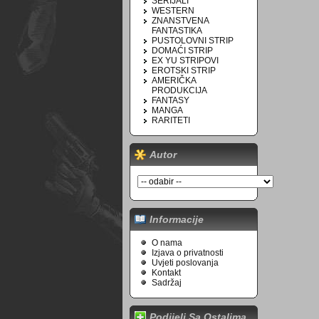
SERIJALI
WESTERN
ZNANSTVENA
FANTASTIKA
PUSTOLOVNI STRIP
DOMAĆI STRIP
EX YU STRIPOVI
EROTSKI STRIP
AMERIČKA
PRODUKCIJA
FANTASY
MANGA
RARITETI
Autor
Informacije
O nama
Izjava o privatnosti
Uvjeti poslovanja
Kontakt
Sadržaj
Podijeli Sa Ostalima