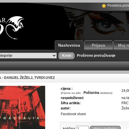
Posebna pon
Naslovnica
Prijava
Moj r
Kreni
Prošireno pretraživanje
 - DANIJEL ŽEŽELJ, TVRDI UVEZ
cijena :
24,
Poštarina
(Cijena sa pdv .
dodatno)
raspoloživost:
na l
šifra artikla:
FRC
autor:
Žeže
Facebook share
količina
stavi u košaricu