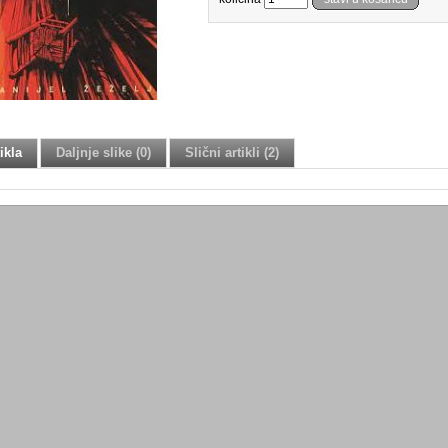
ikla
Daljnje slike (0)
Slični artikli (2)