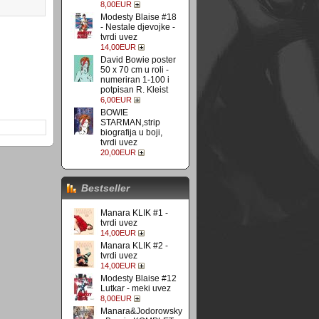
8,00EUR
Modesty Blaise #18
- Nestale djevojke -
tvrdi uvez
14,00EUR
David Bowie poster
50 x 70 cm u roli -
numeriran 1-100 i
potpisan R. Kleist
6,00EUR
BOWIE
STARMAN,strip
biografija u boji,
tvrdi uvez
20,00EUR
Bestseller
Manara KLIK #1 -
tvrdi uvez
14,00EUR
Manara KLIK #2 -
tvrdi uvez
14,00EUR
Modesty Blaise #12
Lutkar - meki uvez
8,00EUR
Manara&Jodorowsky