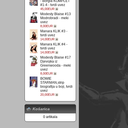
- Borgia KOMPLET
#1-4 - tvrdi uvez
45,00EUR
Modesty Blaise #13
Modrobradi - meki
uvez
8,00EUR
Manara KLIK #3 -
tvrdi uvez
14,00EUR
Manara KLIK #4 -
tvrdi uvez
14,00EUR
Modesty Blaise #17
Djevojka iz
Greenwooda - meki
uvez
8,00EUR
BOWIE
STARMAN,strip
biografija u boji, tvrdi
uvez
20,00EUR
Košarica
0 artikala