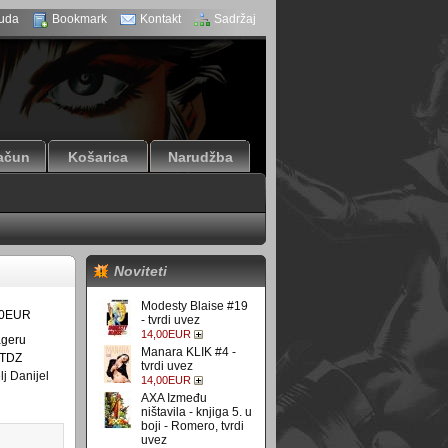
uda
Bookmark
Kontakt
Sadržaj
ačun
Košarica
Narudžba
Noviteti
Modesty Blaise #19
00EUR
- tvrdi uvez
14,00EUR
ageru
Manara KLIK #4 -
TDZ
tvrdi uvez
lj Danijel
14,00EUR
AXA Između
ništavila - knjiga 5. u
boji - Romero, tvrdi
uvez