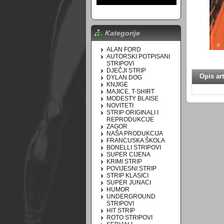
Kategorije
ALAN FORD
AUTORSKI POTPISANI
STRIPOVI
DJEČJI STRIP
Opis art
DYLAN DOG
KNJIGE
MAJICE, T-SHIRT
MODESTY BLAISE
NOVITETI
STRIP ORIGINALI I
REPRODUKCIJE
ZAGOR
NAŠA PRODUKCIJA
FRANCUSKA ŠKOLA
BONELLI STRIPOVI
SUPER CIJENA
KRIMI STRIP
POVIJESNI STRIP
STRIP KLASICI
SUPER JUNACI
HUMOR
UNDERGROUND
STRIPOVI
HIT STRIP
ROTO STRIPOVI