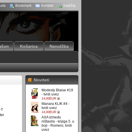
uda
Bookmark
Kontakt
Sadržaj
ačun
Košarica
Narudžba
Noviteti
Modesty Blaise #19
- tvrdi uvez
14,00EUR
Manara KLIK #4 -
tvrdi uvez
-T
14,00EUR
ter
AXA Između
ništavila - knjiga 5. u
boji - Romero, tvrdi
uvez