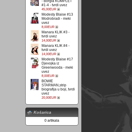
- Borgia KOMPLET
#1-4 - tvrdi uvez
45,00EUR
Modesty Blaise #13
Modrobradi - meki
uvez
8,00EUR
Manara KLIK #3 -
tvrdi uvez
14,00EUR
Manara KLIK #4 -
tvrdi uvez
14,00EUR
Modesty Blaise #17
Djevojka iz
Greenwooda - meki
uvez
8,00EUR
BOWIE
STARMAN,strip
biografija u boji, tvrdi
uvez
20,00EUR
Košarica
0 artikala