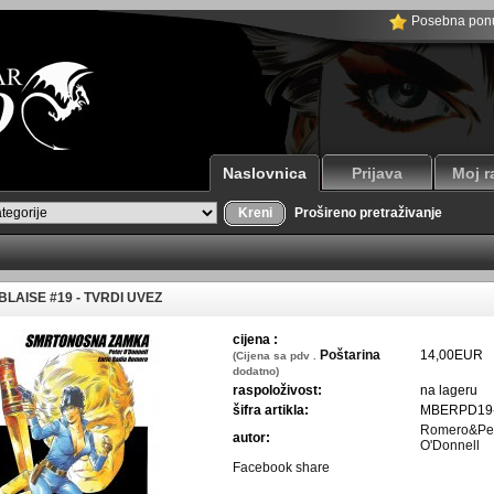
Posebna pon
Naslovnica
Prijava
Moj r
Kreni
Prošireno pretraživanje
LAISE #19 - TVRDI UVEZ
cijena :
Poštarina
14,00EUR
(Cijena sa pdv .
dodatno)
raspoloživost:
na lageru
šifra artikla:
MBERPD19
Romero&Pe
autor:
O'Donnell
Facebook share