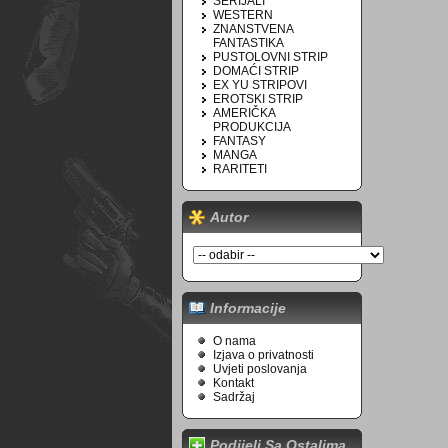
SERIJALI
WESTERN
ZNANSTVENA
FANTASTIKA
PUSTOLOVNI STRIP
DOMAĆI STRIP
EX YU STRIPOVI
EROTSKI STRIP
AMERIČKA
PRODUKCIJA
FANTASY
MANGA
RARITETI
Autor
Informacije
O nama
Izjava o privatnosti
Uvjeti poslovanja
Kontakt
Sadržaj
Podijeli Sa Ostalima