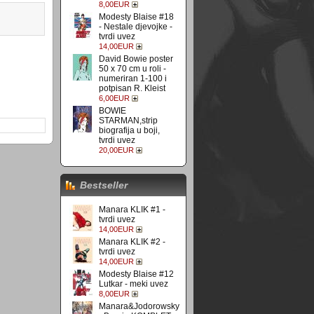
8,00EUR
Modesty Blaise #18
- Nestale djevojke -
tvrdi uvez
14,00EUR
David Bowie poster
50 x 70 cm u roli -
numeriran 1-100 i
potpisan R. Kleist
6,00EUR
BOWIE
STARMAN,strip
biografija u boji,
tvrdi uvez
20,00EUR
Bestseller
Manara KLIK #1 -
tvrdi uvez
14,00EUR
Manara KLIK #2 -
tvrdi uvez
14,00EUR
Modesty Blaise #12
Lutkar - meki uvez
8,00EUR
Manara&Jodorowsky