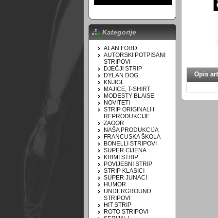
Kategorije
ALAN FORD
AUTORSKI POTPISANI
STRIPOVI
DJEČJI STRIP
Opis art
DYLAN DOG
KNJIGE
MAJICE, T-SHIRT
MODESTY BLAISE
NOVITETI
STRIP ORIGINALI I
REPRODUKCIJE
ZAGOR
NAŠA PRODUKCIJA
FRANCUSKA ŠKOLA
BONELLI STRIPOVI
SUPER CIJENA
KRIMI STRIP
POVIJESNI STRIP
STRIP KLASICI
SUPER JUNACI
HUMOR
UNDERGROUND
STRIPOVI
HIT STRIP
ROTO STRIPOVI