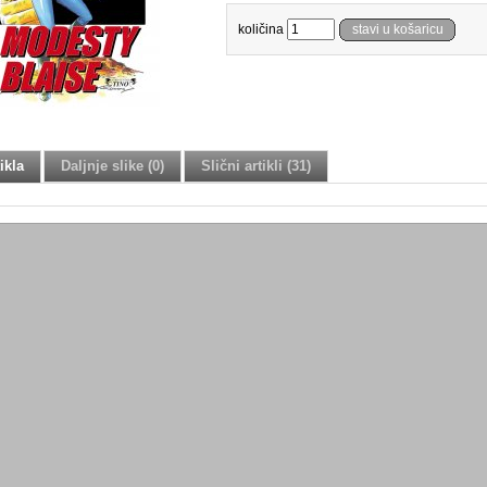
količina
stavi u košaricu
ikla
Daljnje slike (0)
Slični artikli (31)